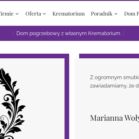
Firmie
Oferta
Krematorium
Poradnik
Dom P
Dom pogrzebowy z własnym Krematorium
Z ogromnym smutkie
zawiadamiamy, że 
Marianna Woł