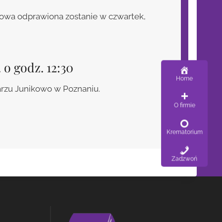
wa odprawiona zostanie w czwartek,
. o godz. 12:30
Home
arzu Junikowo w Poznaniu.
O firmie
Krematorium
Zadzwoń