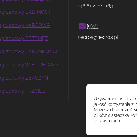
+48 602 211 083
pogrzebowy BABIMOST
Mail
pogrzebowy KARGOWA
necros@necros.pl
pogrzebowy PRZEMĘT
pogrzebowy RAKONIEWICE
pogrzebowy WIELICHOWO
pogrzebowy ZBĄSZYŃ
ogrzebowy TRZCIEL
Używamy ciasteczek,
jakość korzystania z n
Możesz dowiedzieć się
plików ciasteczka ko
ustawieniach
.