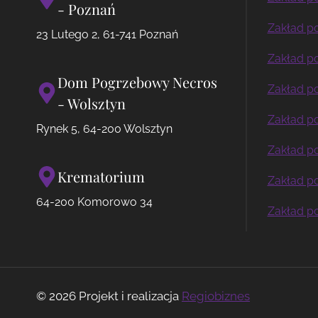
- Poznań
Zakład 
23 Lutego 2, 61-741 Poznań
Zakład 
Dom Pogrzebowy Necros
Zakład 
- Wolsztyn
Zakład 
Rynek 5, 64-200 Wolsztyn
Zakład 
Krematorium
Zakład 
64-200 Komorowo 34
Zakład p
© 2026 Projekt i realizacja
Regiobiznes