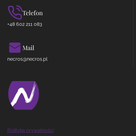
Telefon
+48 602 211 083
Mail
necros@necros.pl
Polityka prywatności